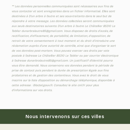
** Les données personnelles communiquées sont nécessaires aux fins de
vous contacter et sont enregistrées dans un fichier informatisé. Elles sont
destinées à D'un arbre à l'autre et ses sous-traitants dans le seul but de
répondre à votre message. Les données collectées seront communiquées
aux seuls destinataires suivants: D'un arbre à l'autre Le Châtellier 85310 Le
Tablier dunarbralautre85@gmail.com. Vous disposez de droits d’accès, de
rectification, d’effacement, de portabilité, de limitation, d’opposition, de
retrait de votre consentement à tout moment et du droit d’introduire une
réclamation auprès d’une autorité de contrôle, ainsi que d’organiser le sort
de vos données post-mortem. Vous pouvez exercer ces droits par voie
postale à l'adresse Le Châtellier 85310 Le Tablier ou par courrier électronique
à l'adresse dunarbralautre85@gmail.com. Un justificatif d'identité pourra
vous être demandé. Nous conservons vos données pendant la période de
prise de contact puis pendant la durée de prescription légale aux fins
probatoires et de gestion des contentieux. Vous avez le droit de vous
inscrire sur la liste d'opposition au démarchage téléphonique, disponible à
cette adresse :
Bloctel.gouv.fr
. Consultez le site cnil.fr pour plus
d’informations sur vos droits.
Nous intervenons sur ces villes