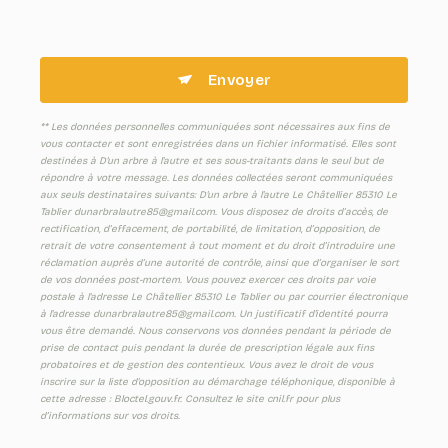
Envoyer
** Les données personnelles communiquées sont nécessaires aux fins de
vous contacter et sont enregistrées dans un fichier informatisé. Elles sont
destinées à D'un arbre à l'autre et ses sous-traitants dans le seul but de
répondre à votre message. Les données collectées seront communiquées
aux seuls destinataires suivants: D'un arbre à l'autre Le Châtellier 85310 Le
Tablier dunarbralautre85@gmail.com. Vous disposez de droits d’accès, de
rectification, d’effacement, de portabilité, de limitation, d’opposition, de
retrait de votre consentement à tout moment et du droit d’introduire une
réclamation auprès d’une autorité de contrôle, ainsi que d’organiser le sort
de vos données post-mortem. Vous pouvez exercer ces droits par voie
postale à l'adresse Le Châtellier 85310 Le Tablier ou par courrier électronique
à l'adresse dunarbralautre85@gmail.com. Un justificatif d'identité pourra
vous être demandé. Nous conservons vos données pendant la période de
prise de contact puis pendant la durée de prescription légale aux fins
probatoires et de gestion des contentieux. Vous avez le droit de vous
inscrire sur la liste d'opposition au démarchage téléphonique, disponible à
cette adresse :
Bloctel.gouv.fr
. Consultez le site cnil.fr pour plus
d’informations sur vos droits.